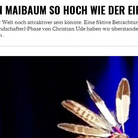
N MAIBAUM SO HOCH WIE DER E
Welt noch attraktiver sein könnte. Eine fiktive Betrachtun
dschafterl-Phase von Christian Ude haben wir überstande
n.