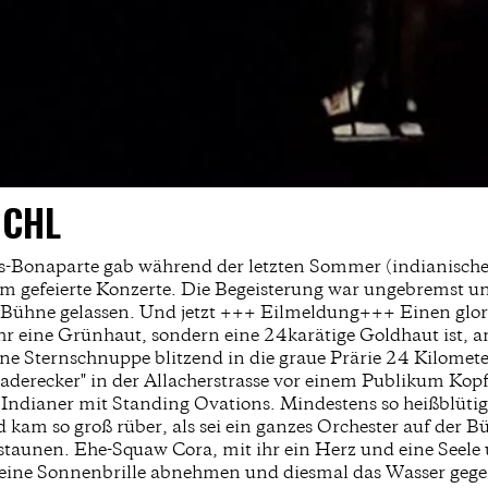
ICHL
Bonaparte gab während der letzten Sommer (indianische 
efeierte Konzerte. Die Begeisterung war ungebremst und 
r Bühne gelassen. Und jetzt +++ Eilmeldung+++ Einen glo
ehr eine Grünhaut, sondern eine 24karätige Goldhaut ist,
eine Sternschnuppe blitzend in die graue Prärie 24 Kilome
aderecker" in der Allacherstrasse vor einem Publikum Kop
Indianer mit Standing Ovations. Mindestens so heißblütig
 kam so groß rüber, als sei ein ganzes Orchester auf der B
h staunen. Ehe-Squaw Cora, mit ihr ein Herz und eine Seele
r seine Sonnenbrille abnehmen und diesmal das Wasser gege