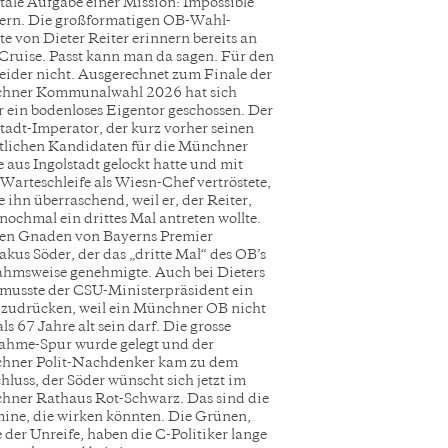
atale Aufgabe einer Mission: Impossible
ern. Die großformatigen OB-Wahl-
te von Dieter Reiter erinnern bereits an
ruise. Passt kann man da sagen. Für den
leider nicht. Ausgerechnet zum Finale der
hner Kommunalwahl 2026 hat sich
r ein bodenloses Eigentor geschossen. Der
Stadt-Imperator, der kurz vorher seinen
tlichen Kandidaten für die Münchner
e aus Ingolstadt gelockt hatte und mit
 Warteschleife als Wiesn-Chef vertröstete,
e ihn überraschend, weil er, der Reiter,
nochmal ein drittes Mal antreten wollte.
en Gnaden von Bayerns Premier
akus Söder, der das „dritte Mal“ des OB’s
hmsweise genehmigte. Auch bei Dieters
 musste der CSU-Ministerpräsident ein
zudrücken, weil ein Münchner OB nicht
als 67 Jahre alt sein darf. Die grosse
hme-Spur wurde gelegt und der
hner Polit-Nachdenker kam zu dem
hluss, der Söder wünscht sich jetzt im
ner Rathaus Rot-Schwarz. Das sind die
ine, die wirken könnten. Die Grünen,
 der Unreife, haben die C-Politiker lange