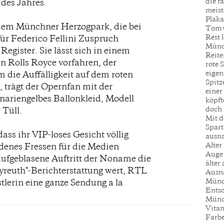
die f
 des Jahres.
meist
Plaka
dem Münchner Herzogpark, die bei
Tom C
Rest 
für Federico Fellini Zuspruch
Münc
 Register. Sie lässt sich in einem
Reite
n Rolls Royce vorfahren, der
rote 
eigen
Um die Auffälligkeit auf dem roten
Spitz
, trägt der Opernfan mit der
einer
nariengelbes Ballonkleid, Modell
köpft
doch 
 Tüll.
Mit d
Spart
 dass ihr VIP-loses Gesicht völlig
ausna
Alter
ndenes Fressen für die Medien
Auge 
 aufgeblasene Auftritt der Noname die
älter 
ayreuth"-Berichterstattung wert, RTL
Ausna
Münc
tlerin eine ganze Sendung a la
Entsc
Münch
Vitam
Farbe