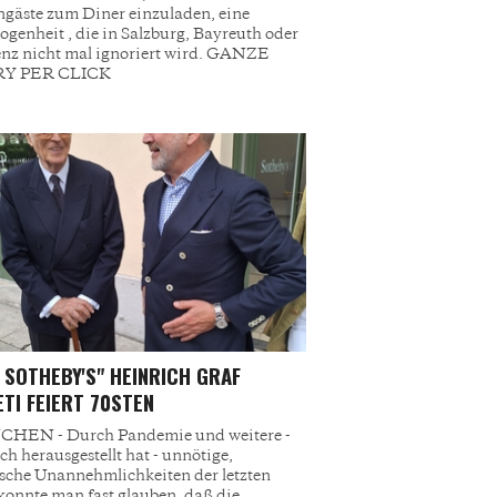
gäste zum Diner einzuladen, eine
ogenheit , die in Salzburg, Bayreuth oder
nz nicht mal ignoriert wird. GANZE
Y PER CLICK
 SOTHEBY'S" HEINRICH GRAF
TI FEIERT 70STEN
HEN - Durch Pandemie und weitere -
ich herausgestellt hat - unnötige,
ische Unannehmlichkeiten der letzten
 konnte man fast glauben, daß die