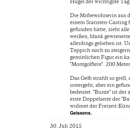
Hügel der wichtigste Tag
Die Mitbewohnerin aus 
einem Statisten-Casting 
gefunden hätte, zieht alle
weißen, blank gewienerte
allerdings geliehen ist. 
Teppich noch zu steigern
gemütlichen Figur ein ka
"Montgolfiere". 200 Meter
Das Gelb strahlt so grell,
untergeht, aber ein gefu
bedeutet. "Bunte" ist der
erste Doppelseite der "B
widmet der Freizeit-Küns
Geissens.
30. Juli 2015