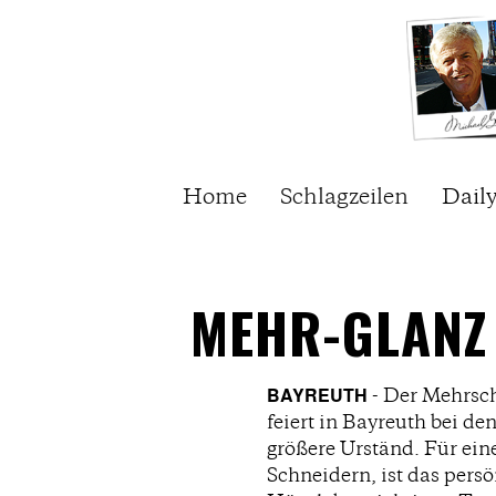
Home
Schlagzeilen
Dail
MEHR-GLANZ
BAYREUTH
- Der Mehrsc
feiert in Bayreuth bei d
größere Urständ. Für ein
Schneidern, ist das pers