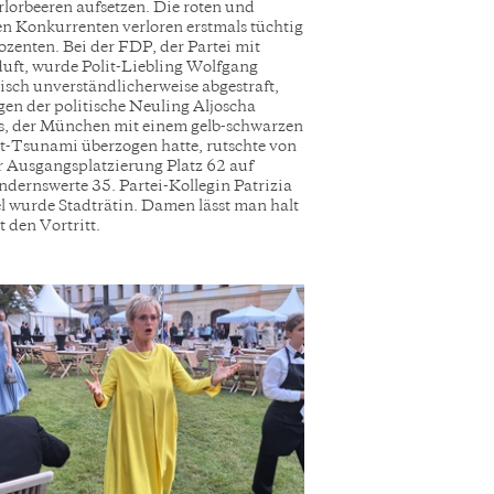
rlorbeeren aufsetzen. Die roten und
n Konkurrenten verloren erstmals tüchtig
ozenten. Bei der FDP, der Partei mit
uft, wurde Polit-Liebling Wolfgang
sch unverständlicherweise abgestraft,
en der politische Neuling Aljoscha
, der München mit einem gelb-schwarzen
t-Tsunami überzogen hatte, rutschte von
r Ausgangsplatzierung Platz 62 auf
dernswerte 35. Partei-Kollegin Patrizia
l wurde Stadträtin. Damen lässt man halt
t den Vortritt.