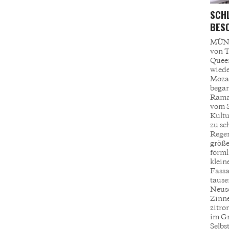
SCHL
ESON
MÜNC
von T
Queen
wiede
Mozar
began
Ramaz
vom S
Kultur
zu se
Regen
größe
förml
klein
Fassa
tause
Neusc
Zinne
zitro
im Gri
Selbs