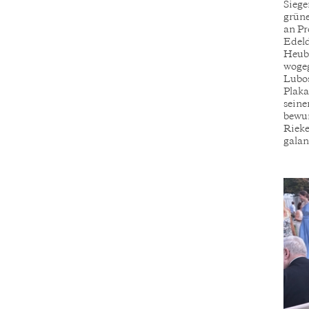
Siege
grüne
an Pr
Edeld
Heubi
wogeg
Lubos
Plaka
seine
bewun
Rieke
galan