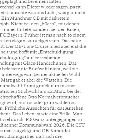
 geplagt und bei einem satten
echsel kann Dieter wieder sagen: passt.
jetzt rauschte was ans Licht, was gar nicht
. Ein Münchner OB mit diskretem
job. Nicht bei den „60ern“, mit denen
r immer flirtete, sondern bei den Roten,
FC Bayern. Früher ist man nach so einem
cken elegant zurückgetreten. Das hätte
st. Der OB-Tom-Cruise mied aber erst die
eit und hofft mit „Entschuldigung“,
chuldigung“ auf verzeihende
ndlung mit Glace-Handschuhen. Das
 belastete die Briefwahl nicht, weil sie
 unterwegs war, bei der aktuellen Wahl
 März gab es aber die Watschn. Die
nalwahl-Front gipfelt nun in einer
tischen Stichwahl am 22.März, bei der
echtschaffene Otto Normalverbraucher
igt wird, nur rot oder grün wählen zu
n. Fröhliche Aussichten für das Ansehen
ens. Das Leben ist wie eine Brille. Man
 viel durch. PS: Ganz untergegangen in
Münchner Kommunalwahl 2026: Die CSU
rstmals zugelegt und OB-Kandidat
ns Baumgärtner darf sich die