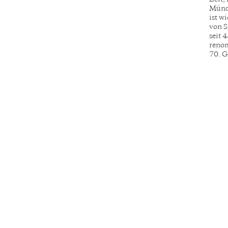
Münch
ist w
von S
seit 
renom
70. G