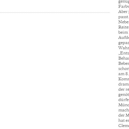
genug
Farbw
Aber 
passt
Neben
Reite
beim 
Aufde
gepas
Wahrh
„Ents
Beha
Beben
schon
am 8.
Kommu
drama
der r
genöt
dürfe
Münch
macht
der 
hat e
Cleme