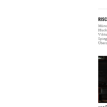
RIS
Münch
Huck
Vikt
Spieg
Übers