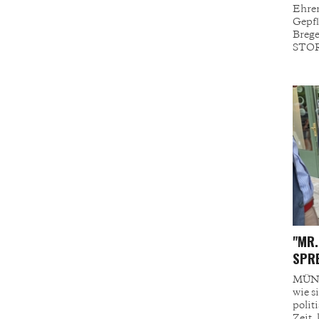
Ehren
Gepfl
Brege
STOR
"MR.
SPRE
MÜNC
wie s
polit
Zeit,