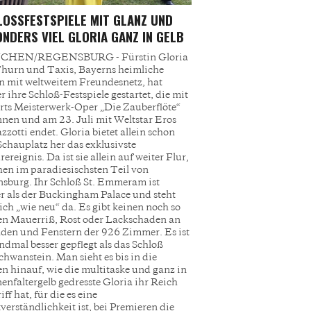
OSSFESTSPIELE MIT GLANZ UND B
DERS VIEL GLORIA GANZ IN GELB
HEN/REGENSBURG - Fürstin Gloria
hurn und Taxis, Bayerns heimliche
 mit weltweitem Freundesnetz, hat
r ihre Schloß-Festspiele gestartet, die mit
ts Meisterwerk-Oper „Die Zauberflöte“
nen und am 23. Juli mit Weltstar Eros
zotti endet. Gloria bietet allein schon
chauplatz her das exklusivste
ereignis. Da ist sie allein auf weiter Flur,
hen im paradiesischsten Teil von
sburg. Ihr Schloß St. Emmeram ist
r als der Buckingham Palace und steht
ich „wie neu“ da. Es gibt keinen noch so
en Mauerriß, Rost oder Lackschaden an
den und Fenstern der 926 Zimmer. Es ist
ndmal besser gepflegt als das Schloß
hwanstein. Man sieht es bis in die
n hinauf, wie die multitaske und ganz in
nenfaltergelb gedresste Gloria ihr Reich
ff hat, für die es eine
tverständlichkeit ist, bei Premieren die