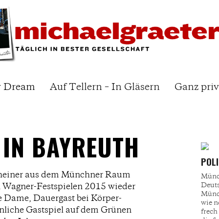
y Dream
Auf Tellern – In Gläsern
Ganz priv
 IN BAYREUTH
POLI
heiner aus dem Münchner Raum
Münch
Deuts
en Wagner-Festspielen 2015 wieder
Münch
e Dame, Dauergast bei Körper-
wie n
önliche Gastspiel auf dem Grünen
frech