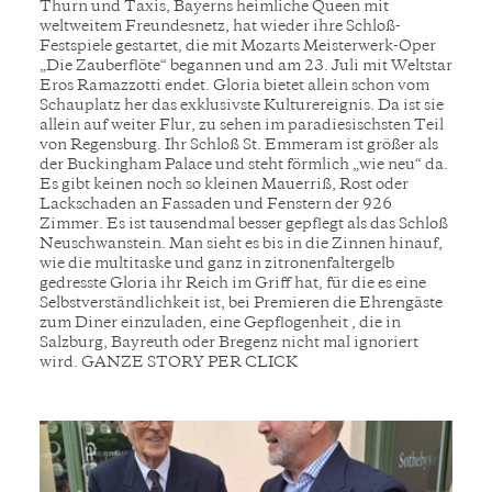
Thurn und Taxis, Bayerns heimliche Queen mit
weltweitem Freundesnetz, hat wieder ihre Schloß-
Festspiele gestartet, die mit Mozarts Meisterwerk-Oper
„Die Zauberflöte“ begannen und am 23. Juli mit Weltstar
Eros Ramazzotti endet. Gloria bietet allein schon vom
Schauplatz her das exklusivste Kulturereignis. Da ist sie
allein auf weiter Flur, zu sehen im paradiesischsten Teil
von Regensburg. Ihr Schloß St. Emmeram ist größer als
der Buckingham Palace und steht förmlich „wie neu“ da.
Es gibt keinen noch so kleinen Mauerriß, Rost oder
Lackschaden an Fassaden und Fenstern der 926
Zimmer. Es ist tausendmal besser gepflegt als das Schloß
Neuschwanstein. Man sieht es bis in die Zinnen hinauf,
wie die multitaske und ganz in zitronenfaltergelb
gedresste Gloria ihr Reich im Griff hat, für die es eine
Selbstverständlichkeit ist, bei Premieren die Ehrengäste
zum Diner einzuladen, eine Gepflogenheit , die in
Salzburg, Bayreuth oder Bregenz nicht mal ignoriert
wird. GANZE STORY PER CLICK