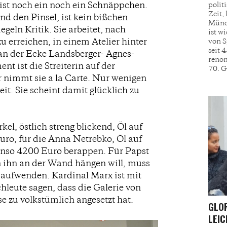
ist noch ein noch ein Schnäppchen.
polit
Zeit,
nd den Pinsel, ist kein bißchen
Münch
egeln Kritik. Sie arbeitet, nach
ist w
 erreichen, in einem Atelier hinter
von S
seit 
n der Ecke Landsberger- Agnes-
renom
t ist die Streiterin auf der
70. G
 nimmt sie a la Carte. Nur wenigen
it. Sie scheint damit glücklich zu
el, östlich streng blickend, Öl auf
ro, für die Anna Netrebko, Öl auf
nso 4200 Euro berappen. Für Papst
ihn an der Wand hängen will, muss
 aufwenden. Kardinal Marx ist mit
hleute sagen, dass die Galerie von
se zu volkstümlich angesetzt hat.
GLOR
LEI