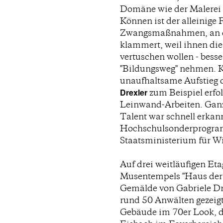
Domäne wie der Malerei 
Können ist der alleinige F
Zwangsmaßnahmen, an di
klammert, weil ihnen die
vertuschen wollen - bess
"Bildungsweg" nehmen. Ka
unaufhaltsame Aufstieg 
Drexler
zum Beispiel erfo
Leinwand-Arbeiten. Ganz 
Talent war schnell erkann
Hochschulsonderprogra
Staatsministerium für W
Auf drei weitläufigen Et
Musentempels "Haus der 
Gemälde von Gabriele Dr
rund 50 Anwälten gezei
Gebäude im 70er Look, du