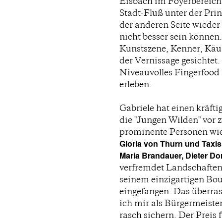
Eisbach im Foyerbereich
Stadt-Fluß unter der Pri
der anderen Seite wieder 
nicht besser sein könne
Kunstszene, Kenner, Käu
der Vernissage gesichtet.
Niveauvolles Fingerfood
erleben.
Gabriele hat einen kräfti
die "Jungen Wilden" vor 
prominente Personen wi
Gloria von Thurn und Taxis
Maria Brandauer, Dieter Do
verfremdet Landschaften
seinem einzigartigen Bou
eingefangen. Das überr
ich mir als Bürgermeiste
rasch sichern. Der Preis 