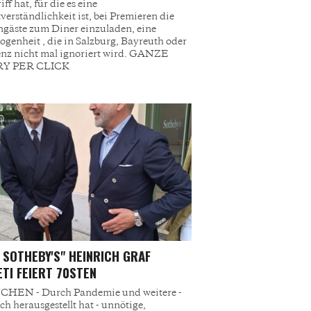
ff hat, für die es eine
tverständlichkeit ist, bei Premieren die
gäste zum Diner einzuladen, eine
ogenheit , die in Salzburg, Bayreuth oder
nz nicht mal ignoriert wird. GANZE
Y PER CLICK
 SOTHEBY'S" HEINRICH GRAF
TI FEIERT 70STEN
HEN - Durch Pandemie und weitere -
ich herausgestellt hat - unnötige,