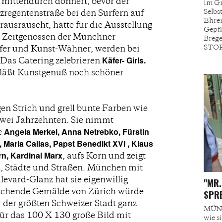
 mittendurch donnert, bevor der
im Gri
Selbs
nzregentenstraße bei den Surfern auf
Ehren
rausrauscht, hätte für die Ausstellung
Gepfl
n. Zeitgenossen der Münchner
Brege
STOR
fer und Kunst-Wähner, werden bei
Käfer- Girls.
 Das Catering zelebrieren
 läßt Kunstgenuß noch schöner
gen Strich und grell bunte Farben wie
zwei Jahrzehnten. Sie nimmt
Angela Merkel, Anna Netrebko, Fürstin
e
,
Maria Callas, Papst Benedikt XVI , Klaus
rn, Kardinal Marx
, aufs Korn und zeigt
, Städte und Straßen. München mit
levard-Glanz hat sie eigenwillig
"MR.
aschende Gemälde von Zürich würde
SPRE
r der größten Schweizer Stadt ganz
MÜNC
für das 100 X 130 große Bild mit
wie s