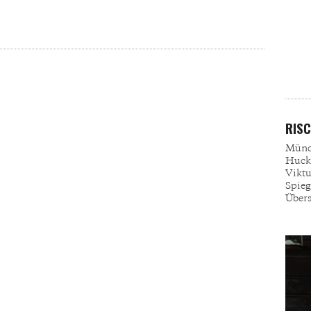
RIS
Münch
Huck
Vikt
Spieg
Übers