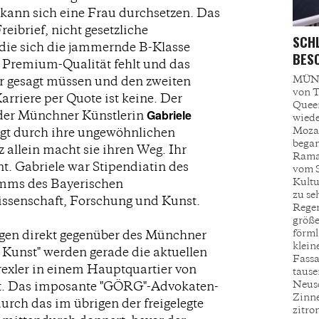
kann sich eine Frau durchsetzen. Das
reibrief, nicht gesetzliche
SCHL
e sich die jammernde B-Klasse
ESON
 Premium-Qualität fehlt und das
MÜNC
er gesagt müssen und den zweiten
von T
rriere per Quote ist keine. Der
Queen
Gabriele
der Münchner Künstlerin
wiede
Mozar
lgt durch ihre ungewöhnlichen
began
allein macht sie ihren Weg. Ihr
Ramaz
t. Gabriele war Stipendiatin des
vom S
Kultur
mms des Bayerischen
zu se
issenschaft, Forschung und Kunst.
Regen
größe
förml
agen direkt gegenüber des Münchner
klein
Kunst" werden gerade die aktuellen
Fassa
exler in einem Hauptquartier von
tause
Neusc
gt. Das imposante "GÖRG"-Advokaten-
Zinne
rch das im übrigen der freigelegte
zitro