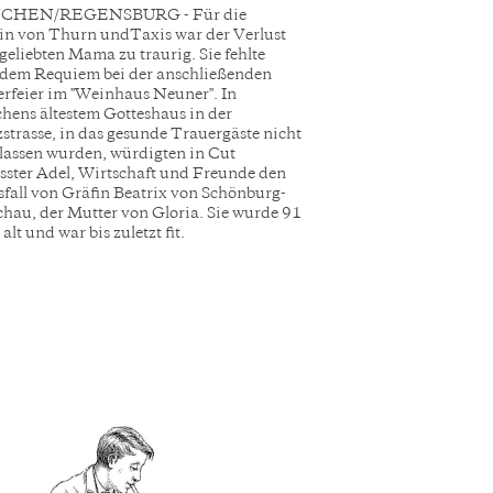
HEN/REGENSBURG - Für die
in von Thurn undTaxis war der Verlust
 geliebten Mama zu traurig. Sie fehlte
dem Requiem bei der anschließenden
rfeier im "Weinhaus Neuner". In
ens ältestem Gotteshaus in der
strasse, in das gesunde Trauergäste nicht
lassen wurden, würdigten in Cut
sster Adel, Wirtschaft und Freunde den
fall von Gräfin Beatrix von Schönburg-
hau, der Mutter von Gloria. Sie wurde 91
alt und war bis zuletzt fit.