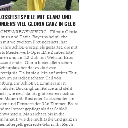
OSSFESTSPIELE MIT GLANZ UND B
DERS VIEL GLORIA GANZ IN GELB
HEN/REGENSBURG - Fürstin Gloria
hurn und Taxis, Bayerns heimliche
 mit weltweitem Freundesnetz, hat
r ihre Schloß-Festspiele gestartet, die mit
ts Meisterwerk-Oper „Die Zauberflöte“
nen und am 23. Juli mit Weltstar Eros
zotti endet. Gloria bietet allein schon
chauplatz her das exklusivste
ereignis. Da ist sie allein auf weiter Flur,
hen im paradiesischsten Teil von
sburg. Ihr Schloß St. Emmeram ist
r als der Buckingham Palace und steht
ich „wie neu“ da. Es gibt keinen noch so
en Mauerriß, Rost oder Lackschaden an
den und Fenstern der 926 Zimmer. Es ist
ndmal besser gepflegt als das Schloß
hwanstein. Man sieht es bis in die
n hinauf, wie die multitaske und ganz in
nenfaltergelb gedresste Gloria ihr Reich