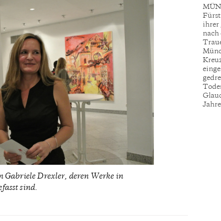
MÜNC
Fürst
ihrer
nach 
Traue
Münch
Kreuz
einge
gedre
Todes
Glauc
Jahre 
 Gabriele Drexler, deren Werke in
asst sind.