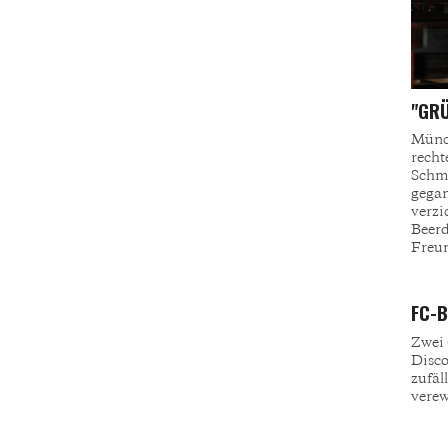
"GR
Münch
rech
Schmu
gegan
verzi
Beer
Freun
FC-B
Zwei 
Disco
zufäl
verew