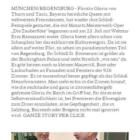
MÜNCHEN/REGENSBURG - Fürstin Gloria von
Thurn und Taxis, Bayerns heimliche Queen mit
weltweitem Freundesnetz, hat wieder ihre Schloß-
Festspiele gestartet, die mit Mozarts Meisterwerk-Oper
„Die Zauberflöte“ begannen und am 23. Juli mit Weltstar
Eros Ramazzotti endet. Gloria bietet allein schon vom
Schauplatz her das exklusivste Kulturereignis. Da ist sie
allein auf weiter Flur, zu sehen im paradiesischsten Teil
von Regensburg. Ihr Schloß St. Emmeram ist größer als
der Buckingham Palace und steht förmlich „wie neu“ da.
Es gibt keinen noch so kleinen Mauerriß, Rost oder
Lackschaden an Fassaden und Fenstern der 926
Zimmer. Es ist tausendmal besser gepflegt als das Schloß
Neuschwanstein. Man sieht es bis in die Zinnen hinauf,
wie die multitaske und ganz in zitronenfaltergelb
gedresste Gloria ihr Reich im Griff hat, für die es eine
Selbstverständlichkeit ist, bei Premieren die Ehrengäste
zum Diner einzuladen, eine Gepflogenheit , die in
Salzburg, Bayreuth oder Bregenz nicht mal ignoriert
wird. GANZE STORY PER CLICK