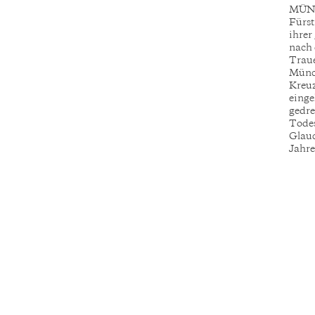
MÜNC
Fürst
ihrer
nach 
Traue
Münch
Kreuz
einge
gedre
Todes
Glauc
Jahre 