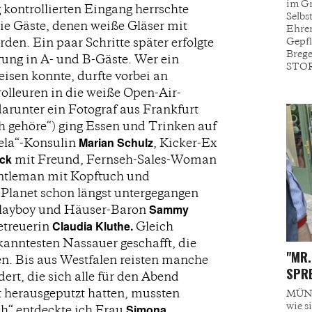
im Gri
kontrollierten Eingang herrschte
Selbs
die Gäste, denen weiße Gläser mit
Ehren
en. Ein paar Schritte später erfolgte
Gepfl
Brege
erung in A- und B-Gäste. Wer ein
STOR
sen konnte, durfte vorbei an
olleuren in die weiße Open-Air-
darunter ein Fotograf aus Frankfurt
h gehöre“) ging Essen und Trinken auf
Marian Schulz
ela“-Konsulin
, Kicker-Ex
ack
mit Freund, Fernseh-Sales-Woman
ntleman mit Kopftuch und
 Planet schon längst untergegangen
Sammy
Playboy und Häuser-Baron
Claudia Kluthe.
etreuerin
Gleich
kanntesten Nassauer geschafft, die
"MR.
en. Bis aus Westfalen reisten manche
SPRE
ert, die sich alle für den Abend
t herausgeputzt hatten, mussten
MÜNC
wie s
Simona
h“ entdeckte ich Frau