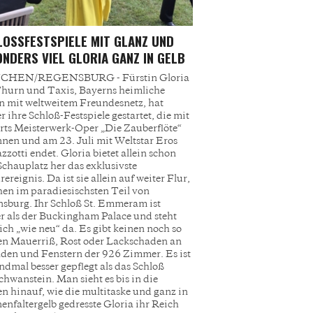
OSSFESTSPIELE MIT GLANZ UND B
DERS VIEL GLORIA GANZ IN GELB
HEN/REGENSBURG - Fürstin Gloria
hurn und Taxis, Bayerns heimliche
 mit weltweitem Freundesnetz, hat
r ihre Schloß-Festspiele gestartet, die mit
ts Meisterwerk-Oper „Die Zauberflöte“
nen und am 23. Juli mit Weltstar Eros
zotti endet. Gloria bietet allein schon
chauplatz her das exklusivste
ereignis. Da ist sie allein auf weiter Flur,
hen im paradiesischsten Teil von
sburg. Ihr Schloß St. Emmeram ist
r als der Buckingham Palace und steht
ich „wie neu“ da. Es gibt keinen noch so
en Mauerriß, Rost oder Lackschaden an
den und Fenstern der 926 Zimmer. Es ist
ndmal besser gepflegt als das Schloß
hwanstein. Man sieht es bis in die
n hinauf, wie die multitaske und ganz in
nenfaltergelb gedresste Gloria ihr Reich