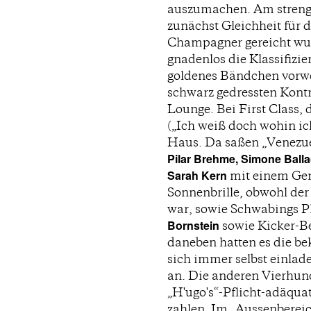
auszumachen. Am streng 
zunächst Gleichheit für 
Champagner gereicht wurd
gnadenlos die Klassifizi
goldenes Bändchen vorwei
schwarz gedressten Kontr
Lounge. Bei First Class, 
(„Ich weiß doch wohin ic
Haus. Da saßen „Venezu
Pilar Brehme, Simone Ball
Sarah Kern
mit einem Ge
Sonnenbrille, obwohl der
war, sowie Schwabings 
Bornstein
sowie Kicker-B
daneben hatten es die be
sich immer selbst einlad
an. Die anderen Vierhund
„H'ugo's“-Pflicht-adäqua
zahlen. Im „Aussenbereic