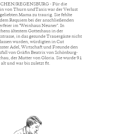
HEN/REGENSBURG - Für die
in von Thurn undTaxis war der Verlust
 geliebten Mama zu traurig. Sie fehlte
dem Requiem bei der anschließenden
rfeier im "Weinhaus Neuner". In
ens ältestem Gotteshaus in der
strasse, in das gesunde Trauergäste nicht
lassen wurden, würdigten in Cut
sster Adel, Wirtschaft und Freunde den
fall von Gräfin Beatrix von Schönburg-
hau, der Mutter von Gloria. Sie wurde 91
alt und war bis zuletzt fit.