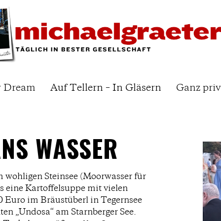
y Dream
Auf Tellern – In Gläsern
Ganz priv
ANS WASSER
m wohligen Steinsee (Moorwasser für
s eine Kartoffelsuppe mit vielen
0 Euro im Bräustüberl in Tegernsee
ten „Undosa“ am Starnberger See.