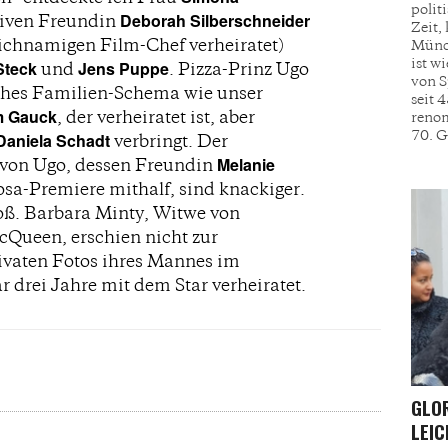
polit
Deborah Silberschneider
ktiven Freundin
Zeit,
eichnamigen Film-Chef verheiratet)
Münch
ist w
Steck
Jens Puppe
und
. Pizza-Prinz Ugo
von S
ches Familien-Schema wie unser
seit 
m Gauck
, der verheiratet ist, aber
renom
70. G
Daniela Schadt
verbringt. Der
Melanie
 von Ugo, dessen Freundin
dosa-Premiere mithalf, sind knackiger.
ß. Barbara Minty, Witwe von
Queen, erschien nicht zur
rivaten Fotos ihres Mannes im
 drei Jahre mit dem Star verheiratet.
GLOR
LEI