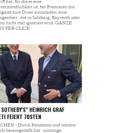
ff hat, für die es eine
tverständlichkeit ist, bei Premieren die
gäste zum Diner einzuladen, eine
ogenheit , die in Salzburg, Bayreuth oder
nz nicht mal ignoriert wird. GANZE
Y PER CLICK
 SOTHEBY'S" HEINRICH GRAF
TI FEIERT 70STEN
HEN - Durch Pandemie und weitere -
ich herausgestellt hat - unnötige,