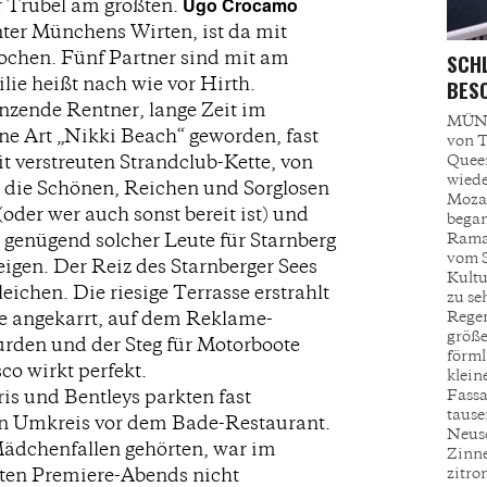
Ugo Crocamo
 Trubel am größten.
unter Münchens Wirten, ist da mit
ochen. Fünf Partner sind mit am
SCHL
lie heißt nach wie vor Hirth.
ESON
anzende Rentner, lange Zeit im
MÜNC
ine Art „Nikki Beach“ geworden, fast
von T
t verstreuten Strandclub-Kette, von
Queen
wiede
o die Schönen, Reichen und Sorglosen
Mozar
oder wer auch sonst bereit ist) und
began
h genügend solcher Leute für Starnberg
Ramaz
vom S
zeigen. Der Reiz des Starnberger Sees
Kultur
eichen. Die riesige Terrasse erstrahlt
zu se
e angekarrt, auf dem Reklame-
Regen
größe
urden und der Steg für Motorboote
förml
co wirkt perfekt.
klein
is und Bentleys parkten fast
Fassa
tause
n Umkreis vor dem Bade-Restaurant.
Neusc
Mädchenfallen gehörten, war im
Zinne
ten Premiere-Abends nicht
zitro