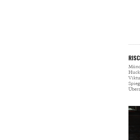
RIS
Münch
Huck
Vikt
Spieg
Übers