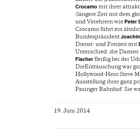
Crocamo
mit ihrer attra
(längere Zeit mit dem gl
Peter 
und Verehrern wie
Crocamo führt ein ähnli
Joachi
Bundespräsident
Dienst- und Freizeit mit
Unterschied: die Damen
Fischer
fleißig bei der U
DieEnttäuschung war gro
Hollywood-Hero Steve Mc
Ausstellung ihrer ganz p
Pasinger Bahnhof. Sie war
19. Juni 2014