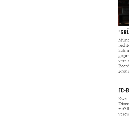
"GR
Münch
rech
Schmu
gegan
verzi
Beer
Freun
FC-B
Zwei 
Disco
zufäl
verew