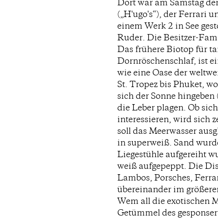
Dort war am Samstag der
(„H'ugo's“), der Ferrari 
einem Werk 2 in See gest
Ruder. Die Besitzer-Fami
Das frühere Biotop für t
Dornröschenschlaf, ist e
wie eine Oase der weltwei
St. Tropez bis Phuket, w
sich der Sonne hingeben (
die Leber plagen. Ob sic
interessieren, wird sich 
soll das Meerwasser ausgl
in superweiß. Sand wurd
Liegestühle aufgereiht w
weiß aufgepeppt. Die Dis
Lambos, Porsches, Ferrar
übereinander im größere
Wem all die exotischen 
Getümmel des gesponser